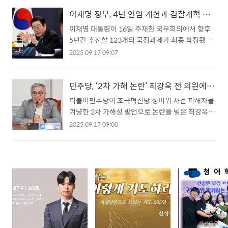
소·공소유지를 모두 담당하는 특검 업무가 법 개정
다. 한국은행 측은 인건비·임대료 등 유통 비용 상
취지와 정면으로 배치된다는 이유에서다.김건희
이재명 정부, 4년 연임 개헌과 검찰개혁 중심 123대 국정과제 확정
승, 농가 생산성 저하, 공급 채널 부족을 주요 원인
특검팀 소속 검사 40명 전원은 최근 민중기 특별검
이재명 대통령이 16일 주재한 국무회의에서 향후
으로 꼽았다. 이에 대해 이 대통령은 “환율만으로
사에게 성명서를 제출해 원대 복귀 의사를 밝혔다.
5년간 추진할 123개의 국정과제가 최종 확정됐다.
는 설명하기 어렵다”며 “2022..
이들은 "검사의 중대범죄 직접수사 기능이 상실된
이번 국정과제는 지난달 국정기획위원회가 제안한
2025.09.17 09:07
상황에서, 특검만 예외적으로 수사·기소·공소유지
안을 각 부처 검토와 대통령실·국무조정실 조정을
를 결합하는 것은 모순"이라며, 사건을 신속히 마무
거쳐 확정한 것으로, 정부는 이를 ‘국민이 주인인 나
리한 뒤 소속 검찰청으로 돌아가게 해달라고 요청
라, 함께 행복한 대한민국’이라는 국가 비전 아래 5
민주당, ‘2차 가해 논란’ 최강욱 전 의원에 당원 자격 정지 1년
했다.현재 특검 3곳에는 총 110명의 검사와 99명
대 목표로 배치했다.5대 국정 목표는 △국민이 하
더불어민주당이 조국혁신당 성비위 사건 피해자를
의 수사관이 파견돼 있으며, 김건희 특검팀만 해도
나 되는 정치 △세계를 이끄는 혁신경제 △모두가
겨냥한 2차 가해성 발언으로 논란을 빚은 최강욱
차·부장검사급을 포함해 4..
잘사는 균형성장 △기본이 튼튼한 사회 △국익 중
전 의원에 대해 당원 자격 정지 1년의 징계를 결정
2025.09.17 09:00
심의 외교·안보로 설정됐다. 특히 1호 국정과제로
했다.17일 국회에 따르면 민주당 윤리심판원은 전
는 대통령 4년 연임제를 포함한 헌법 개정이 선정
날 최 전 의원에게 중징계를 의결했다. 한동수 윤리
됐다. 개헌안에는 결선투표제 도입, 감사원 국회 소
심판원장은 “당직자로서 품위를 손상하고 당 윤리
속 이관, 검찰 영장 청구권 독점 폐지, 행정수도 명
규범을 위반했다고 판단했다”며 “이번 징계는 중
문화, 5·18 광주 민주화운동 정신 헌법 전문 수록
징계에 해당한다”고 밝혔다.논란이 된 발언은 지난
등이 포함되며, 내..
달 말 대전·세종에서 열린 조국혁신당 행사 강연에
서 나왔다. 당시 최 전 의원은 조국혁신당 고위 당직
자의 성비위 사건을 두고 “그렇게 죽고 살 일인
가”라는 취지의 발언을 했으며, 이 표현이 피해자에