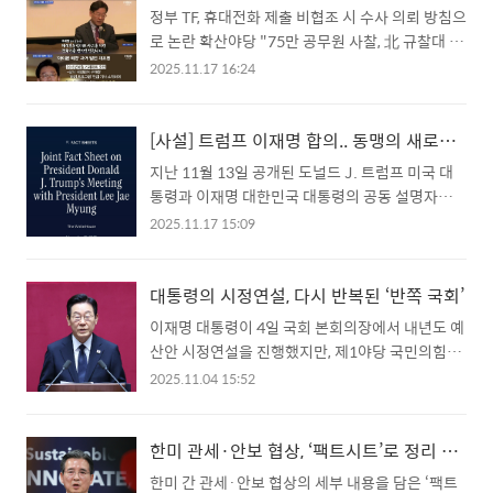
정부 TF, 휴대전화 제출 비협조 시 수사 의뢰 방침으
로 논란 확산야당 "75만 공무원 사찰, 北 규찰대 발
상" 강력 비판​정부가 지난해 12·3 비상계엄 불법
2025.11.17 16:24
행위 가담 여부 조사를 목적으로 '헌법 존중 정부혁
신 태스크포스(TF)'를 구성하고, 공직자들의 개인
휴대전화 제출을 사실상 강제하는 방침을 밝히면서
[사설] 트럼프 이재명 합의.. 동맹의 새로운 장인가, 주권적 균형점 상실의 시작인가?
정치권과 공직 사회의 비판이 거세게 일고 있다. 정
지난 11월 13일 공개된 도널드 J. 트럼프 미국 대
부는 '12·3 사태' 책임 규명과 공직사회 신뢰 회복
통령과 이재명 대한민국 대통령의 공동 설명자료
을 위한 '내란 청산'의 불가피한 조치라는 입장이지
(Joint Fact Sheet)는 한미 동맹의 새로운 시대를
2025.11.17 15:09
만, 야당은 이를 전체주의적 사찰 및 숙청으로 규정
선언했다. 그러나 이 문서는 단순히 외교적 수사를
하며 강하게 반발하고 있다.​국무총리실은 지난 11
넘어, 한국의 안보, 산업, 심지어 금융 주권까지 미
일, 대통령 직속 기관과 독립기관을 제외한 49개 중
국의 전략적 구도에 깊숙이 통합시키는 내용을 담
대통령의 시정연설, 다시 반복된 ‘반쪽 국회’
앙행정기관을 대상으로 TF를 가동했으며, 군(합
고 있어 냉철한 평가가 필요하다.이 합의는 한국이
이재명 대통령이 4일 국회 본회의장에서 내년도 예
참), 검찰, 경찰, 외교부, 법무부 등 12개 ..
얻어낸 확장 억제력 강화와 관세 불확실성 해소라
산안 시정연설을 진행했지만, 제1야당 국민의힘의
는 '빛'을 제공했지만, 동시에 금융 자율성 제약과
전면 보이콧으로 국회는 또다시 ‘반쪽 국회’로 기록
2025.11.04 15:52
산업 종속 심화라는 '그림자'를 내포하고 있다. 한
됐다. 여당인 더불어민주당의 환호와 기립박수 속
국은 이 양면적 합의를 통해 무엇을 얻고 무엇을 내
에서도 대통령 앞에 놓인 야당의 빈 좌석은 정치의
어주었는지, 균형 잡힌 시각으로 분석해볼 필요가
단절을 상징적으로 드러냈다. 이 대통령은 이날 연
한미 관세·안보 협상, ‘팩트시트’로 정리 예고…엇갈린 해석 속 최종 조율
있다.동맹 현대화의 '빛'.. 안보 강화와 경제적 예측
설에서 “AI 시대에는 하루가 늦으면 한 세대가 뒤처
한미 간 관세·안보 협상의 세부 내용을 담은 ‘팩트
가능성 확보이번 합의는 미·중 전략 경쟁 시대에