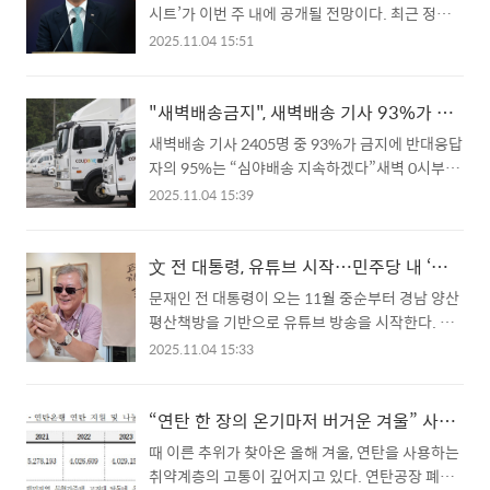
진다”며 ‘AI 3대 강국 도약’을 위한 10조1000억 원
시트’가 이번 주 내에 공개될 전망이다. 최근 정상
한..
규모의 투자를 포함한 2026년도 예산안을 설명했
회담 이후 일부 사안에 대한 양국의 설명이 다르게
2025.11.04 15:51
다. 총예산은 728조 원으로 전년보다 8.1% 증가했
전해지면서 논란이 일었지만, 정부는 “큰 이견은 없
다. 그러나 정책 비전보다 정치적 대립이 현장을 압
다”며 막바지 문구 조율에 집중하고 있다. 대통령
도했다. 국민의힘은 추경호 의원에 대한 내란특검
실은 3일 “한미 간 관세·안보 협상에 관한 설명 자
"새벽배송금지", 새벽배송 기사 93%가 반대
의 구속영장 청구를 ‘야당 탄압’으로 규정하며 불참
료인 팩트시트를 이번 주 안으로 마무리할 예정”이
새벽배송 기사 2405명 중 93%가 금지에 반대응답
을 결정했다. 대신 검은 마스크를 쓴 의원들이 국회
라고 밝혔다. 강훈식 비서실장은 “실무 차원에서
자의 95%는 “심야배송 지속하겠다”새벽 0시부터
로텐더홀..
큰 이견이 없으며 대부분의 협의가 끝났다”고 설명
오전 5시까지의 ‘심야배송’을 금지하자는 민주노총
2025.11.04 15:39
했다. 이번 협상은 지난달 경주에서 열린 한미 정상
의 제안이 나오자, 택배노동 현장이 들끓고 있다. 노
회담에서 타결됐다. 특히 반도체 관세와 농산물 시
동자의 건강권을 지키자는 주장과 생계가 달린 일
장 개방을 둘러싸고 양측의 발표 내용이 엇갈리면
터를 지켜야 한다는 반발이 정면으로 맞서고 있다.
文 전 대통령, 유튜브 시작…민주당 내 ‘친명 컷오프’ 논란
서 논란이 이어졌다. 하워드 러트닉 미 상무장관은
전국민주노동조합총연맹(민주노총)은 지난달 22
문재인 전 대통령이 오는 11월 중순부터 경남 양산
“반도체 관세는 이번 합의의 일부가 아니며, 한국이
일 ‘택배 사회적대화 기구’ 회의에서 새벽 0시부터
평산책방을 기반으로 유튜브 방송을 시작한다. 퇴
시장 100% 개방에..
5시까지 배송을 제한하고, 오전 5시·오후 3시 출근
임 후 재단과 서점을 운영해온 문 전 대통령이 직접
2025.11.04 15:33
의 주간 연속 2교대제를 도입하자고 제안했다. 과
카메라 앞에 나서 책을 소개하고 작가와 대담하는
로와 수면 부족으로 인한 건강 피해를 줄이기 위한
것은 이번이 처음이다. 진행은 문재인 정부 시절 청
조치라는 취지였다. 그러나 쿠팡 위탁 택배기사 약
와대 의전비서관이었던 탁현민 목포대 특임교수가
“연탄 한 장의 온기마저 버거운 겨울” 사라지는 연탄, 남겨진 사람들
1만 명이 속한 쿠팡파트너스연합회(CPA)는 이에
맡는다. 첫 방송에는 ‘대온실 수리 보고서’로 올해
때 이른 추위가 찾아온 올해 겨울, 연탄을 사용하는
강하게 반대했다. CPA가 지난 3일 발표한 성명에
만해문학상을 받은 김금희 작가가 출연한다. 평산
취약계층의 고통이 깊어지고 있다. 연탄공장 폐업
따르면, 새벽배..