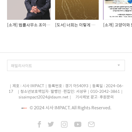
대한 2차 가해라는 비판을 불러왔다.최 전 의원은
조국 전 법무부 장관 아들에게 허위 인턴 증명서를
발급한 혐의로 유죄가 확정돼..
[소개] 법률사무소 조이​ (윤관열 변호사)
[도서] 너희는 이렇게 기도하라 (한상삼, 2024)
｜제호 : 시사 IMPACT｜등록번호 : 경기 아54093｜등록일 : 2024-06-
17
｜청소년보호책임자·발행인·편집인: 서성무｜010-2042-3861｜
sisaimpact2024@daum.net｜
기사제보 광고·후원문의
© 2024 시사 IMPACT. All Rights Reserved.