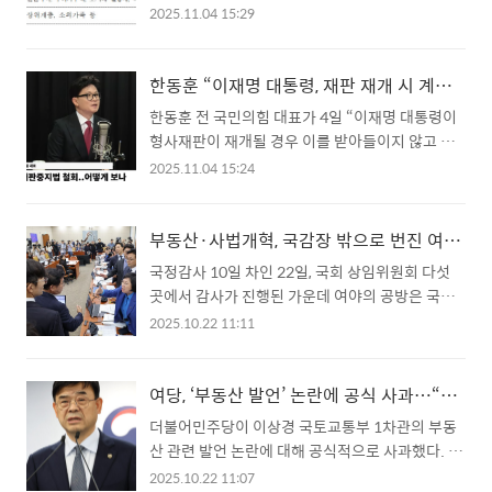
책방 소식을 비롯해 독자와의 소통을 이어가는 플
으로 공급이 줄고, 가격이 오르는 가운데 자선단체
2025.11.04 15:29
랫폼으로서의 역할도 예고됐다. 한편 같은 시기 더
의 기부마저 급감해 난방 취약가구들은 이미 ‘겨울
불어민주당 내부에서는 이재명 대통령과 가까운 인
걱정’에 시달리고 있다. 밥상공동체종합사회복지
사가 부산시당위원장 경선에서 배제되면서 ‘친명
관 연탄은행 조사에 따르면 서울에서 여전히 연탄
한동훈 “이재명 대통령, 재판 재개 시 계엄령 선포할 수도”
계 컷오프’ 논란이 이어지고 있다. 부산시당위원장
으로 난방을 하는 가구는 1,129곳에 달한다. 이들
한동훈 전 국민의힘 대표가 4일 “이재명 대통령이
보궐선거 예비경선에서 유동철 수영구지역위원장
은 주로 도시가스가 들어오지 않는 무허가 주택이
형사재판이 재개될 경우 이를 받아들이지 않고 계
이 탈락하자 지역 정가에서는 “중앙이 이..
나 구도심 달동네에 거주한다. 연탄은 그들에게 여
엄령을 선포할 수도 있다”고 주장하면서 정치권에
2025.11.04 15:24
전히 가장 저렴하고 손쉬운 난방 수단이지만, 올해
파장이 일고 있다. 그는 이날 YTN라디오 ‘김영수의
는 그마저도 버거워졌다. 연탄 가격은 2018년 800
더 인터뷰’에서 “재판이 재개되면 여권은 ‘사법부
원에서 지난해 900원으로 올랐고, 수도권 연탄공
의 쿠데타’라고 여론을 조성할 것이고, 대통령은 이
부동산·사법개혁, 국감장 밖으로 번진 여야 전면전
장이 동두천 한 곳만 남으면서 운송비 부담까지 커
를 막기 위해 계엄령을 발동할 가능성이 상당하
국정감사 10일 차인 22일, 국회 상임위원회 다섯
졌다. 정부는 연탄 사용 가구의 부담을 덜기 위해
다”고 말했다. 이 대통령은 지난 6·3 대선 이후 다
곳에서 감사가 진행된 가운데 여야의 공방은 국감
‘연탄 쿠폰’을 지급하고 있다..
섯 건의 형사재판이 재판부 판단에 따라 중단된 상
장을 넘어 부동산 정책과 사법개혁 이슈로 확산됐
2025.10.22 11:11
태다. 한 전 대표는 내년 초 법관 인사로 재판부 구
다. 각 당이 잇달아 관련 태스크포스와 특위를 띄우
성이 바뀌면 재판 절차가 재개될 가능성이 높다고
며 정책 대립선을 더욱 선명히 그렸다. 더불어민주
전망했다. 그는 “대법원 전원합의체가 이미 헌법
당은 최근 발표된 ‘10·15 부동산 대책’을 둘러싼
여당, ‘부동산 발언’ 논란에 공식 사과…“공직자 언행, 국민 신뢰의 문제”
84조를 ‘대통령이 되기 전 기소된 재판은 진행한
논란 속에서도 정면 돌파를 선택했다. 이날 당은
더불어민주당이 이상경 국토교통부 1차관의 부동
다’고 해석했다”며 “누군가 재판을 재개하기만 하
‘주택시장 안정화 TF’를 공식 출범시키고 12월까
산 관련 발언 논란에 대해 공식적으로 사과했다. 부
면 이재명 정권은 끝난다..
지 구체적인 주택 공급 계획을 마련하겠다고 밝혔
동산 정책을 총괄하는 고위 공직자가 국민 정서를
2025.10.22 11:07
다. 이상경 국토교통부 1차관의 “집값 떨어지면 집