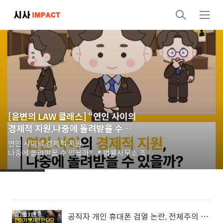
검
메
색
뉴
[윤변의 LAW 클래스] “연인 사이의
경제적 지원,나중에 돌려받을 수
있을까?”
연인 사이의 경제적 지원,
나중에 돌려받을 수 있을까? 📍 법률사무소 조이 위치
- 서울 서초구 강남대로 53길 8 (스타크 강남빌딩) / 강남역 신분당선 
📍 법률상담 예약 & 문의 (대면상담가능)
- [전화] 0507-1314-2498 - [문자] 010-4412-
2498 📍 온라인 법률 상담방법
- [엑스퍼트] 네이버 엑스퍼트 “윤관열 변호사” 검색
- [스마트스토어] "법률사무소 조이"검색
공직자 개인 휴대폰 검열 논란, 전체주의 사찰 비판 격렬