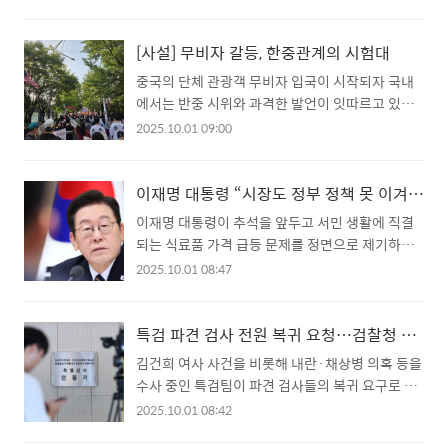
고려하지 않은 발언을 했다는 비판이 이어지자, 여
사라” 발언에 대한 여론이 악화되자, 한준호 최고위
당이 직접 진화에 나선 것이다. 이상경 차관은 최근
원은 아침 회의에서 “부적절한 발언이었다”며 사
부동산 관련 유튜브 방송에 출연해 “지금 사려고 하
[사설] 무비자 갈등, 한중관계의 시험대
과했다. 민주당은 민심의 동요를 우려하면서도 정
니까 스트레스를 받는 것”이라며 “시장이 안정화
중국의 단체 관광객 무비자 입국이 시작되자 국내
책 신뢰 회복을 위한 후속 조치 마련에 집중하겠다
돼 집값이 떨어지면 그때 사면 된다”고 발언했다.
에서는 반중 시위와 과격한 발언이 잇따르고 있다.
는 입장이다. 국민의힘은 ‘..
해당 발언은 10·15 부동산 대책으로 실수요자 피
일부 극단적 집회에서는 “반중멸공” 구호가 터져
2025.10.01 09:00
해가 커지고 있다는 지적이 나오는 가운데 나온 것
나오고, 심지어 범죄 예고성 협박 글까지 등장했다.
으로, 부동산 시장과 정책의 신뢰를 흔들 수 있다는
이는 단순한 사회 불만 표출을 넘어 외교적 문제로
비판이 제기됐다. 논란이 커지자 한준호 더불어민
비화할 수 있는 위험한 징후다. 중국 관영매체 환구
이재명 대통령 “시장도 정부 정책 못 이겨…강력 개입 필요”
주당 최고위원은 22일 국회 최고위원회의에서 “최
시보가 “관광객 안전 보장”을 공개적으로 요구하
이재명 대통령이 추석을 앞두고 서민 생활에 직결
근 이상경 차관의 부적절한 발언으로 국민 여러분
고 나선 것도 이러한 맥락에서다. 사실 이번 조치는
되는 식료품 가격 급등 문제를 정면으로 제기하며
께 심려를 끼쳐드린 점, 당의 ..
상호주의 성격이 강하다. 중국은 이미 지난해 11월
정부의 적극적 개입을 지시했다. 9월 30일 서울 용
2025.10.01 08:47
부터 한국인 무비자 입국을 허용했고, 우리 정부도
산 대통령실에서 열린 제44차 국무회의에서 이 대
이에 화답한 것이다. 경제적으로도 무비자 정책은
통령은 “왜 식료품 물가만 이렇게 많이 오르나. 이
회복이 더딘 내수와 지역경제에 도움이 될 수 있다.
는 정부의 기능에 문제가 발생했기 때문”이라고 지
특검 파견 검사 전원 복귀 요청…검찰청 해체 후폭풍 본격화
인천만 해도 외국인 소비액의 3분의 1이 중국인 관
적했다. 이어 “조선시대 때도 매점매석한 사람을
김건희 여사 사건을 비롯해 내란·채상병 의혹 등을
광객 몫이었다. 교류의 불씨를 살려내야 할 시점에
잡아 사형시키고 그랬다. 이런 문제를 통제하는 것
수사 중인 특검팀이 파견 검사들의 복귀 요구로 큰
혐오와 선동이 교..
이 정부”라며 담합·독과점 가능성까지 언급했다.
혼란에 빠졌다. 검찰청 폐지를 골자로 한 정부조직
2025.10.01 08:42
이날 회의에서는 기획재정부, 한국은행, 공정거래
법 개정안 시행을 앞두고, 검사들이 직접 수사와 기
위원회, 농림축산식품부 등이 물가 대책을 보고했